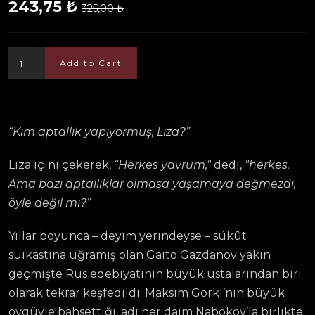
243,75 ₺
325,00 ₺
Add to Cart
“Kim aptallık yapıyormuş, Liza?”
Liza içini çekerek,
“Herkes yavrum,"
dedi,
"herkes.
Ama bazı aptallıklar olmasa yaşamaya değmezdi,
öyle değil mi?”
Yıllar boyunca – deyim yerindeyse – sükût
suikastına uğramış olan Gaito Gazdanov yakın
geçmişte Rus edebiyatının büyük ustalarından biri
olarak tekrar keşfedildi. Maksim Gorki’nin büyük
övgüyle bahsettiği, adı her daim Nabokov’la birlikte