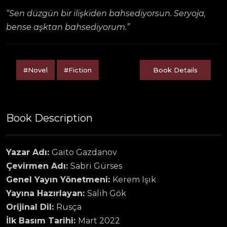
“Sen düzgün bir ilişkiden bahsediyorsun. Seryoja,
bense aşktan bahsediyorum.”
#Novel
#Fiction
Book Details
Book Description
Yazar Adı:
Gaito Gazdanov
Çevirmen Adı:
Sabri Gürses
Genel Yayın Yönetmeni:
Kerem Işık
Yayına Hazırlayan:
Salih Gök
Orijinal Dil:
Rusça
İlk Basım Tarihi:
Mart 2022