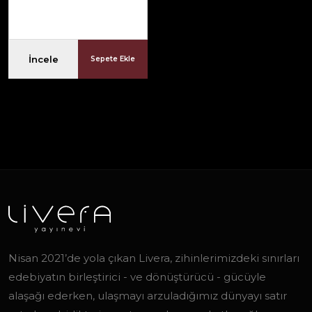
İncele
Sepete Ekle
Nisan 2021’de yola çıkan Livera, zihinlerimizdeki sınırları
edebiyatın birleştirici - ve dönüştürücü - gücüyle
alaşağı ederken, ulaşmayı arzuladığımız dünyayı satır