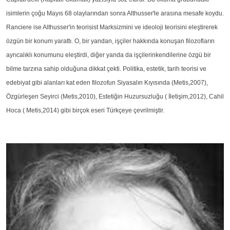
isimlerin çoğu Mayıs 68 olaylarından sonra Althusser'le arasına mesafe koydu.
Ranciere ise Althusser'in teorisist Marksizmini ve ideoloji teorisini eleştirerek
özgün bir konum yarattı. O, bir yandan, işçiler hakkında konuşan filozofların
ayrıcalıklı konumunu eleştirdi, diğer yanda da işçilerinkendilerine özgü bir
bilme tarzına sahip olduğuna dikkat çekti. Politika, estetik, tarih teorisi ve
edebiyat gibi alanları kat eden filozofun Siyasalın Kıyısında (Metis,2007),
Özgürleşen Seyirci (Metis,2010), Estetiğin Huzursuzluğu ( İletişim,2012), Cahil
Hoca ( Metis,2014) gibi birçok eseri Türkçeye çevrilmiştir.