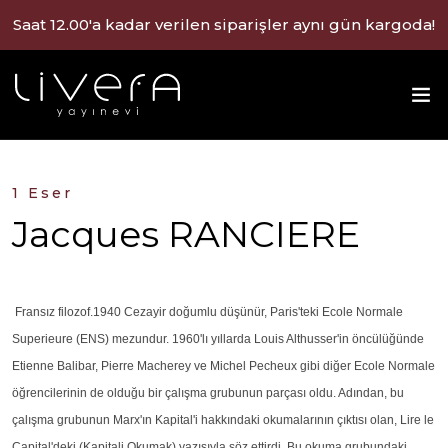
Saat 12.00'a kadar verilen siparişler aynı gün kargoda!
1 Eser
Jacques RANCIERE
Fransız filozof.1940 Cezayir doğumlu düşünür, Paris'teki Ecole Normale
Superieure (ENS) mezundur. 1960'lı yıllarda Louis Althusser'in öncülüğünde
Etienne Balibar, Pierre Macherey ve Michel Pecheux gibi diğer Ecole Normale
öğrencilerinin de olduğu bir çalışma grubunun parçası oldu. Adından, bu
çalışma grubunun Marx'ın Kapital'i hakkındaki okumalarının çıktısı olan, Lire le
Capital'deki (Kapitali Okumak) yazısıyla söz ettirdi. Bu okuma grubundaki