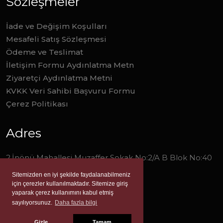
Sözleşmeler
İade ve Değişim Koşulları
Mesafeli Satış Sözleşmesi
Ödeme ve Teslimat
İletişim Formu Aydınlatma Metn
Ziyaretçi Aydınlatma Metni
KVKK Veri Sahibi Başvuru Formu
Çerez Politikası
Adres
2.İnönü Mahallesi Muzaffer Sokak No:2/A B Blok No:40
Narlıdere/İzmir
Sitemizden en iyi şekilde faydalanabilmeniz
için çerezler kullanılmaktadır. Sitemize giriş
0 (232) 277 0 278
yaparak çerez kullanımını kabul etmiş
sayılıyorsunuz.
Daha fazla bilgi
info@liverayayinevi.com
Gizle
Tamam