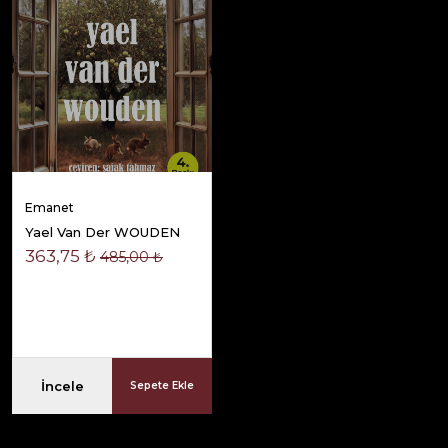
Emanet
Yael Van Der WOUDEN
363,75 ₺
485,00 ₺
İncele
Sepete Ekle