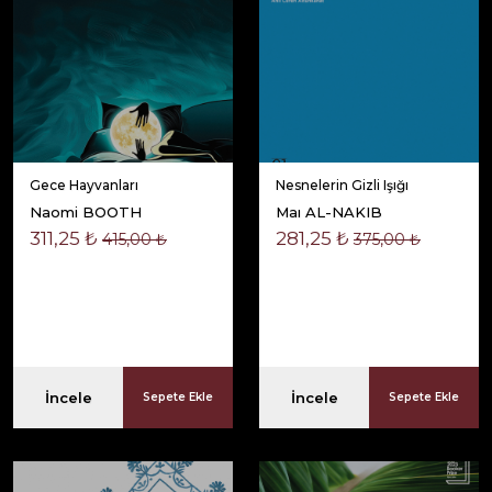
Gece Hayvanları
Nesnelerin Gizli Işığı
Naomi BOOTH
Maı AL-NAKIB
311,25 ₺
281,25 ₺
415,00 ₺
375,00 ₺
İncele
İncele
Sepete Ekle
Sepete Ekle