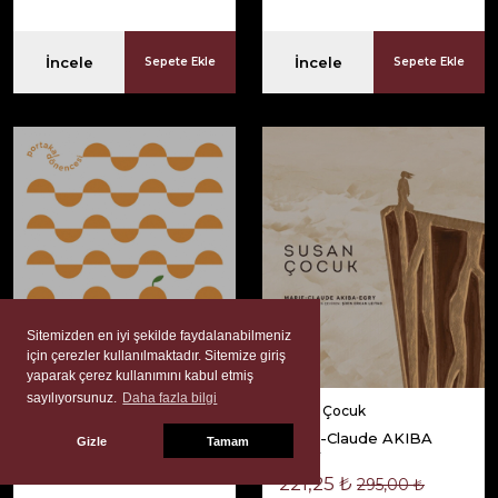
İncele
İncele
Sepete Ekle
Sepete Ekle
Sitemizden en iyi şekilde faydalanabilmeniz
için çerezler kullanılmaktadır. Sitemize giriş
yaparak çerez kullanımını kabul etmiş
sayılıyorsunuz.
Daha fazla bilgi
Portakal Dönencesi
Susan Çocuk
Karen Tei YAMASHİTA
Marie-Claude AKIBA
Gizle
Tamam
EGRY
330,00 ₺
440,00 ₺
221,25 ₺
295,00 ₺