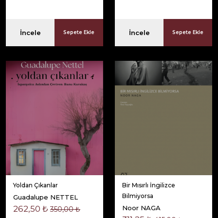
İncele
İncele
Sepete Ekle
Sepete Ekle
Yoldan Çıkanlar
Bir Mısırlı İngilizce
Bilmiyorsa
Guadalupe NETTEL
262,50 ₺
Noor NAGA
350,00 ₺