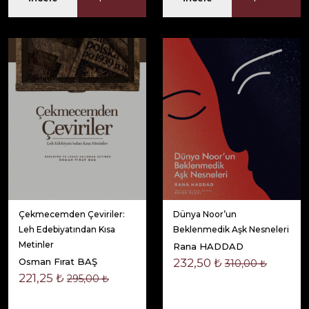
Çekmecemden Çeviriler:
Dünya Noor’un
Leh Edebiyatından Kısa
Beklenmedik Aşk Nesneleri
Metinler
Rana HADDAD
Osman Fırat BAŞ
232,50 ₺
310,00 ₺
221,25 ₺
295,00 ₺