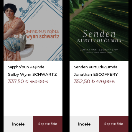
Sappho’nun Peşinde
Senden Kurtulduğumda
Selby Wynn SCHWARTZ
Jonathan ESCOFFERY
337,50 ₺
352,50 ₺
450,00 ₺
470,00 ₺
İncele
İncele
Sepete Ekle
Sepete Ekle