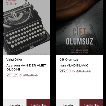
Vahşi Diller
Çift Olumsuz
Azareen VAN DER VLIET
Ivan VLADISLAVIC
OLOOMI
217,50 ₺
290,00 ₺
281,25 ₺
375,00 ₺
İncele
İncele
Sepete Ekle
Sepete Ekle