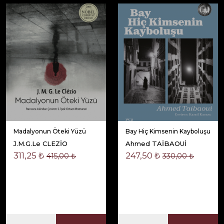
Madalyonun Öteki Yüzü
Bay Hiç Kimsenin Kayboluşu
J.M.G.Le CLEZİO
Ahmed TAİBAOUİ
311,25 ₺
247,50 ₺
415,00 ₺
330,00 ₺