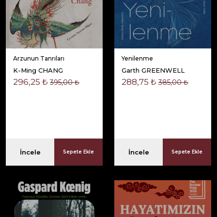
Arzunun Tanrıları
Yenilenme
K-Ming CHANG
Garth GREENWELL
296,25 ₺
288,75 ₺
395,00 ₺
385,00 ₺
İncele
İncele
Sepete Ekle
Sepete Ekle