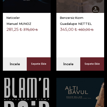
Neticeler
Benzersiz Kızım
Manuel MUNOZ
Guadalupe NETTEL
281,25 ₺
345,00 ₺
375,00 ₺
460,00 ₺
İncele
İncele
Sepete Ekle
Sepete Ekle