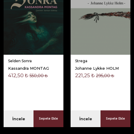
Selden Sonra
Strega
Kassandra MONTAG
Johanne Lykke HOLM
412,50 ₺
221,25 ₺
550,00 ₺
295,00 ₺
İncele
İncele
Sepete Ekle
Sepete Ekle