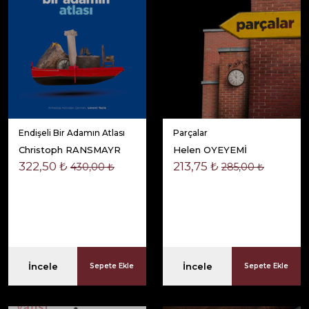
Endişeli Bir Adamın Atlası
Parçalar
Christoph RANSMAYR
Helen OYEYEMİ
322,50 ₺
213,75 ₺
430,00 ₺
285,00 ₺
İncele
İncele
Sepete Ekle
Sepete Ekle