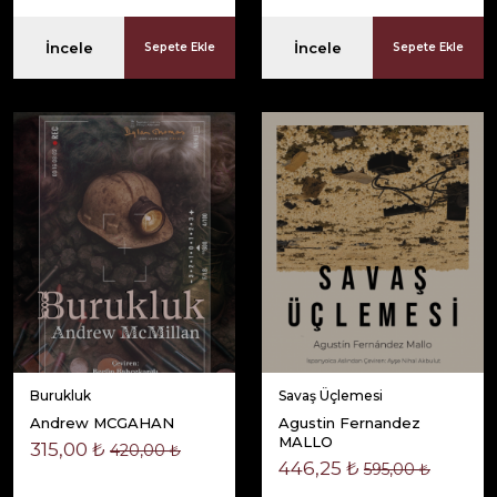
İncele
İncele
Sepete Ekle
Sepete Ekle
Burukluk
Savaş Üçlemesi
Andrew MCGAHAN
Agustin Fernandez
MALLO
315,00 ₺
420,00 ₺
446,25 ₺
595,00 ₺