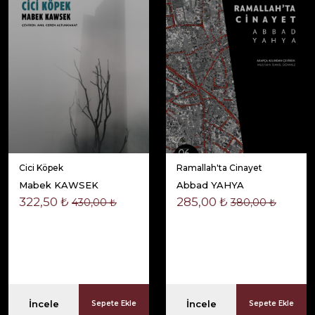
Cici Köpek
Ramallah'ta Cinayet
Mabek KAWSEK
Abbad YAHYA
322,50 ₺
285,00 ₺
430,00 ₺
380,00 ₺
İncele
İncele
Sepete Ekle
Sepete Ekle