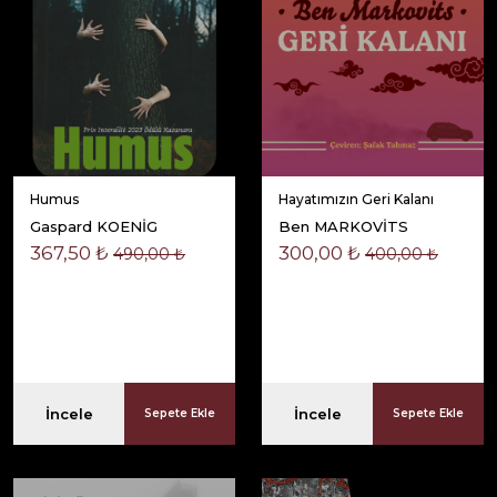
Humus
Hayatımızın Geri Kalanı
Gaspard KOENİG
Ben MARKOVİTS
367,50 ₺
300,00 ₺
490,00 ₺
400,00 ₺
İncele
İncele
Sepete Ekle
Sepete Ekle