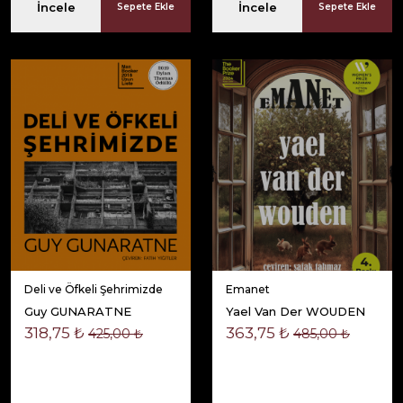
İncele
İncele
Sepete Ekle
Sepete Ekle
Deli ve Öfkeli Şehrimizde
Emanet
Guy GUNARATNE
Yael Van Der WOUDEN
318,75 ₺
363,75 ₺
425,00 ₺
485,00 ₺