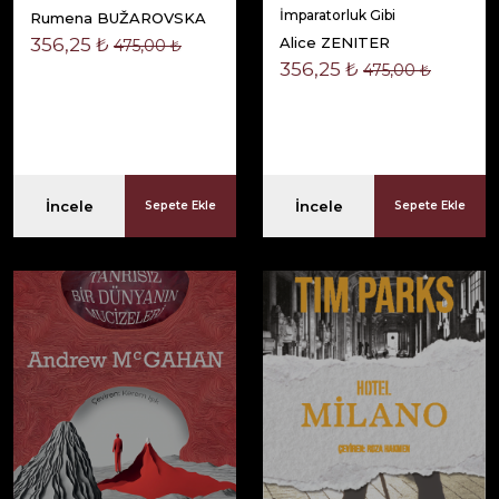
İmparatorluk Gibi
Rumena BUŽAROVSKA
356,25 ₺
Alice ZENITER
475,00 ₺
356,25 ₺
475,00 ₺
İncele
İncele
Sepete Ekle
Sepete Ekle