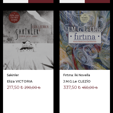
Sakinler
Fırtına: İki Novella
Eliza VICTORIA
J.M.G.Le CLEZİO
217,50 ₺
337,50 ₺
290,00 ₺
450,00 ₺