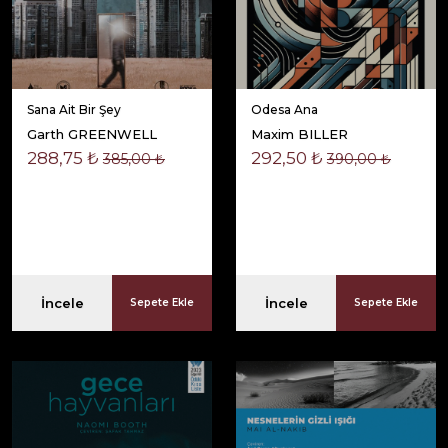
Sana Ait Bir Şey
Odesa Ana
Garth GREENWELL
Maxim BILLER
288,75 ₺
292,50 ₺
385,00 ₺
390,00 ₺
İncele
İncele
Sepete Ekle
Sepete Ekle