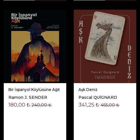
Bir İspanyol Köylüsüne Ağıt
Aşk Deniz
Ramon J. SENDER
Pascal QUİGNARD
180,00 ₺
341,25 ₺
240,00 ₺
455,00 ₺